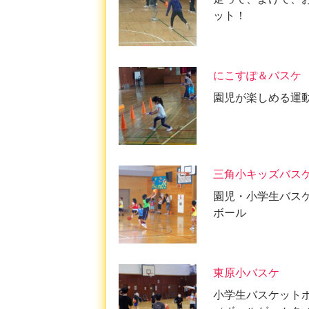
ット！
にこすぽ＆バスケ
園児が楽しめる運
三角小キッズバス
園児・小学生バス
ボール
東原小バスケ
小学生バスケット