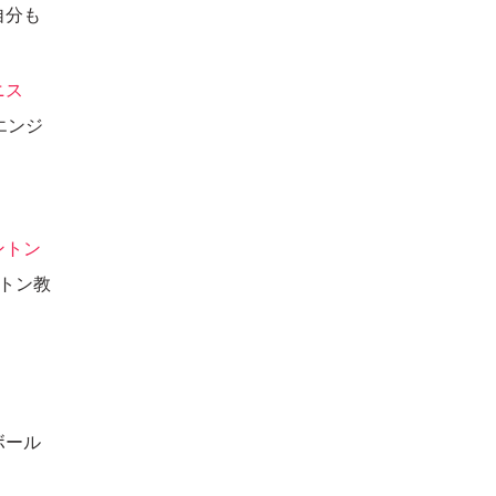
自分も
ニス
エンジ
ントン
トン教
ボール