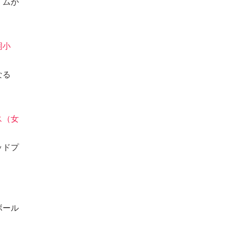
イムが
岡小
なる
ス（女
ッドプ
ボール